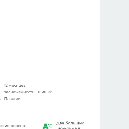
12 месяцев
заснеженность + шишки
Пластик
Два больших
зкие цены от
шоу-рума в