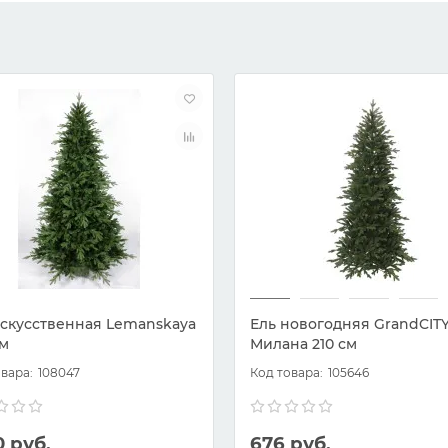
искусственная Lemanskaya
Ель новогодняя GrandCIT
см
Милана 210 см
108047
105646
0 руб.
676 руб.