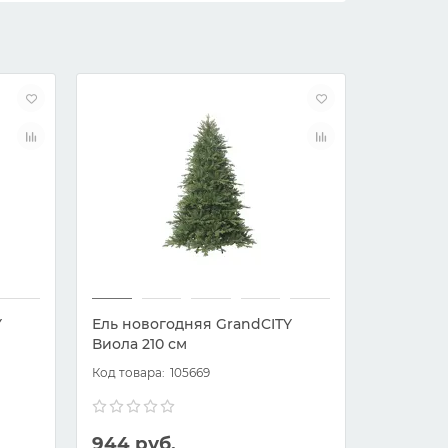
Y
Ель новогодняя GrandCITY
Сосна и
Виола 210 см
180 см
105669
944 руб.
599 ру