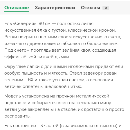
Описание
Характеристики
Отзывы
0
Ель «Северия» 180 см
— полностью литая
искусственная ёлка с густой, классической кроной.
Ветки покрыты плотным слоем искусственного снега,
из-за чего дерево кажется абсолютно белоснежным.
Под снегом проглядывает зелёная хвоя, создающая
эффект лёгкой зимней дымки.
Округлые лапки с длинными иголочками придают ели
особую пышность и мягкость. Ствол задекорирован
зелёным ПВХ и также усыпан снегом, а основания
веточек оплетены шёлковой нитью.
Модель установлена на прочной металлической
подставке и собирается всего за несколько минут —
ветви уже закреплены на стволе, их достаточно просто
расправить.
Ель состоит из 1–3 частей (в зависимости от высоты) и